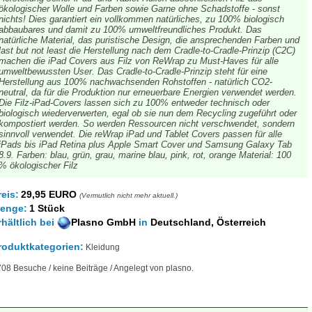
ökologischer Wolle und Farben sowie Garne ohne Schadstoffe - sonst
nichts! Dies garantiert ein vollkommen natürliches, zu 100% biologisch
abbaubares und damit zu 100% umweltfreundliches Produkt. Das
natürliche Material, das puristische Design, die ansprechenden Farben und
last but not least die Herstellung nach dem Cradle-to-Cradle-Prinzip (C2C)
machen die iPad Covers aus Filz von ReWrap zu Must-Haves für alle
umweltbewussten User. Das Cradle-to-Cradle-Prinzip steht für eine
Herstellung aus 100% nachwachsenden Rohstoffen - natürlich CO2-
neutral, da für die Produktion nur erneuerbare Energien verwendet werden.
Die Filz-iPad-Covers lassen sich zu 100% entweder technisch oder
biologisch wiederverwerten, egal ob sie nun dem Recycling zugeführt oder
kompostiert werden. So werden Ressourcen nicht verschwendet, sondern
sinnvoll verwendet. Die reWrap iPad und Tablet Covers passen für alle
iPads bis iPad Retina plus Apple Smart Cover und Samsung Galaxy Tab
8.9. Farben: blau, grün, grau, marine blau, pink, rot, orange Material: 100
% ökologischer Filz
reis:
29,95 EURO
(Vermutlich nicht mehr aktuell.)
enge:
1 Stück
rhältlich
bei
Plasno GmbH
in
Deutschland, Österreich
roduktkategorien:
Kleidung
08 Besuche / keine Beiträge / Angelegt von plasno.