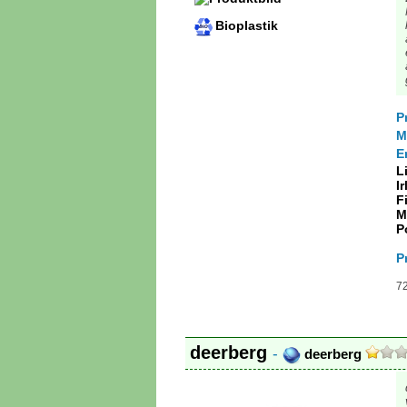
Bioplastik
P
M
E
L
I
F
M
P
P
72
deerberg
-
deerberg