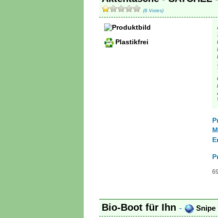
(6 Votes)
Plastikfrei
P
M
E
P
69
Bio-Boot für Ihn
-
Snipe