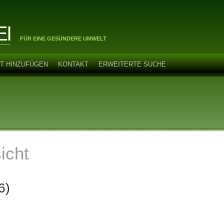
EI
FÜR EINE GESÜNDERE UMWELT
T HINZUFÜGEN
KONTAKT
ERWEITERTE SUCHE
icht
6)