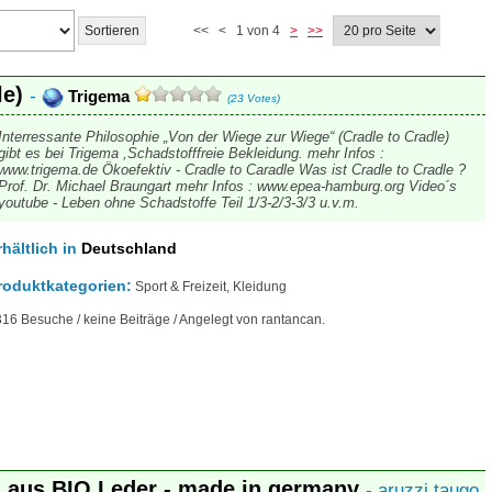
<< < 1 von 4
>
>>
le)
-
Trigema
(23 Votes)
Interressante Philosophie „Von der Wiege zur Wiege“ (Cradle to Cradle)
gibt es bei Trigema ,Schadstofffreie Bekleidung. mehr Infos :
www.trigema.de Ökoefektiv - Cradle to Caradle Was ist Cradle to Cradle ?
Prof. Dr. Michael Braungart mehr Infos : www.epea-hamburg.org Video´s
youtube - Leben ohne Schadstoffe Teil 1/3-2/3-3/3 u.v.m.
rhältlich
in
Deutschland
roduktkategorien:
Sport & Freizeit, Kleidung
16 Besuche / keine Beiträge / Angelegt von rantancan.
- aus BIO Leder - made in germany
- aruzzi taugo