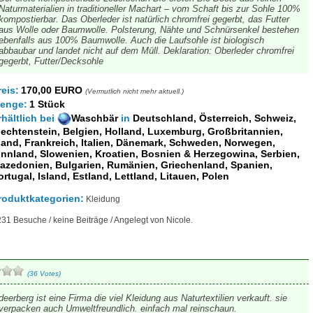
Naturmaterialien in traditioneller Machart – vom Schaft bis zur Sohle 100%
kompostierbar. Das Oberleder ist natürlich chromfrei gegerbt, das Futter
aus Wolle oder Baumwolle. Polsterung, Nähte und Schnürsenkel bestehen
ebenfalls aus 100% Baumwolle. Auch die Laufsohle ist biologisch
abbaubar und landet nicht auf dem Müll. Deklaration: Oberleder chromfrei
gegerbt, Futter/Decksohle
reis:
170,00 EURO
(Vermutlich nicht mehr aktuell.)
enge:
1 Stück
rhältlich
bei
Waschbär
in
Deutschland, Österreich, Schweiz,
iechtenstein, Belgien, Holland, Luxemburg, Großbritannien,
rland, Frankreich, Italien, Dänemark, Schweden, Norwegen,
innland, Slowenien, Kroatien, Bosnien & Herzegowina, Serbien,
azedonien, Bulgarien, Rumänien, Griechenland, Spanien,
ortugal, Island, Estland, Lettland, Litauen, Polen
roduktkategorien:
Kleidung
31 Besuche / keine Beiträge / Angelegt von Nicole.
(36 Votes)
deerberg ist eine Firma die viel Kleidung aus Naturtextilien verkauft. sie
verpacken auch Umweltfreundlich. einfach mal reinschaun.