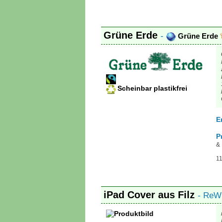
Grüne Erde
-
Grüne Erde
Scheinbar plastikfrei
E
P
& 
11
iPad Cover aus Filz
- ReW