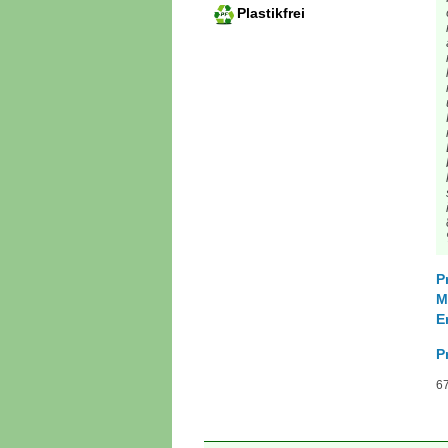
Plastikfrei
P
M
E
P
67