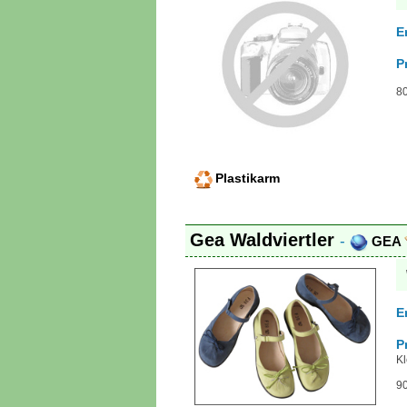
E
P
80
Plastikarm
Gea Waldviertler
-
GEA
E
P
K
90