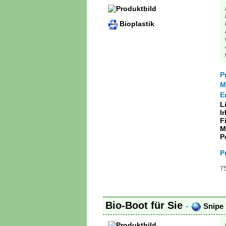
Bioplastik
P
M
E
L
I
F
M
P
P
75
Bio-Boot für Sie
-
Snipe