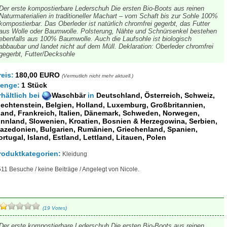
Der erste kompostierbare Lederschuh Die ersten Bio-Boots aus reinen
Naturmaterialien in traditioneller Machart – vom Schaft bis zur Sohle 100%
kompostierbar. Das Oberleder ist natürlich chromfrei gegerbt, das Futter
aus Wolle oder Baumwolle. Polsterung, Nähte und Schnürsenkel bestehen
ebenfalls aus 100% Baumwolle. Auch die Laufsohle ist biologisch
abbaubar und landet nicht auf dem Müll. Deklaration: Oberleder chromfrei
gegerbt, Futter/Decksohle
reis:
180,00 EURO
(Vermutlich nicht mehr aktuell.)
enge:
1 Stück
rhältlich
bei
Waschbär
in
Deutschland, Österreich, Schweiz,
iechtenstein, Belgien, Holland, Luxemburg, Großbritannien,
rland, Frankreich, Italien, Dänemark, Schweden, Norwegen,
innland, Slowenien, Kroatien, Bosnien & Herzegowina, Serbien,
azedonien, Bulgarien, Rumänien, Griechenland, Spanien,
ortugal, Island, Estland, Lettland, Litauen, Polen
roduktkategorien:
Kleidung
11 Besuche / keine Beiträge / Angelegt von Nicole.
(19 Votes)
Der erste kompostierbare Lederschuh Die ersten Bio-Boots aus reinen