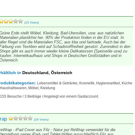
(15 Votes)
Grüne Erde stellt Möbel, Kleidung, Bad-Utensilien, usw. aus natürlichen
Materialien plastikfrei her. 90% der Produktion finden in der EU statt. In
aller Regel sind die Materialien FSC, aus kba und fairtrade. Auch bei der
Färbung von Textilien wird auf Schadstofffreiheit gesetzt. Zumindest in den
Shops gibt es auch immer wieder kleine Delikatessen (Speiseöle usw) zu
kaufen. Internetkaufhaus und Shops in Deutschen Großstädten und in
Österreich.
rhältlich
in
Deutschland, Österreich
roduktkategorien:
Lebensmittel & Getränke, Kosmetik, Hygieneartikel, Küche
Haushaltswaren, Möbel, Kleidung
155 Besuche / 3 Beiträge / Angelegt von einem Gastaccount.
rap
(24 Votes)
reWrap - iPad Cover aus Filz - Natur pur ReWrap verwendet für die
Herstellung seiner iPad- und Tablet-Hüllen ausschließlich Filz aus