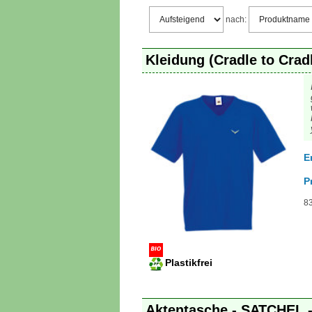
nach:
Kleidung (Cradle to Crad
E
P
83
Plastikfrei
Aktentasche - SATCHEL 