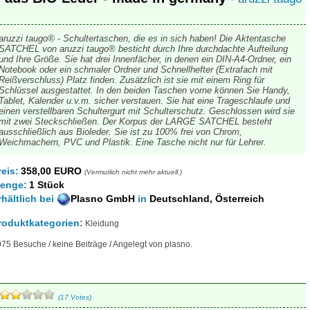
aruzzi taugo® - Schultertaschen, die es in sich haben! Die Aktentasche
SATCHEL von aruzzi taugo® besticht durch Ihre durchdachte Aufteilung
und Ihre Größe. Sie hat drei Innenfächer, in denen ein DIN-A4-Ordner, ein
Notebook oder ein schmaler Ordner und Schnellhefter (Extrafach mit
Reißverschluss) Platz finden. Zusätzlich ist sie mit einem Ring für
Schlüssel ausgestattet. In den beiden Taschen vorne können Sie Handy,
Tablet, Kalender u.v.m. sicher verstauen. Sie hat eine Trageschlaufe und
einen verstellbaren Schultergurt mit Schulterschutz. Geschlossen wird sie
mit zwei Steckschließen. Der Korpus der LARGE SATCHEL besteht
ausschließlich aus Bioleder. Sie ist zu 100% frei von Chrom,
Weichmachern, PVC und Plastik. Eine Tasche nicht nur für Lehrer.
reis:
358,00 EURO
(Vermutlich nicht mehr aktuell.)
enge:
1 Stück
rhältlich
bei
Plasno GmbH
in
Deutschland, Österreich
roduktkategorien:
Kleidung
75 Besuche / keine Beiträge / Angelegt von plasno.
(17 Votes)