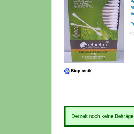
P
M
E
P
86
Bioplastik
Derzeit noch keine Beiträg