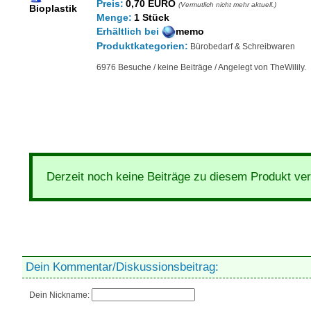
Preis:
0,70 EURO
(Vermutlich nicht mehr aktuell.)
Bioplastik
Menge:
1 Stück
Erhältlich
bei
memo
Produktkategorien:
Bürobedarf & Schreibwaren
6976 Besuche / keine Beiträge / Angelegt von TheWilily.
Derzeit noch keine Beiträge zu diesem Produkt ve
Dein Kommentar/Diskussionsbeitrag:
Dein Nickname: