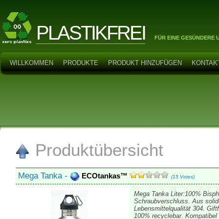
PLASTIKFREI
FÜR EINE GESÜNDERE 
WILLKOMMEN
PRODUKTE
PRODUKT HINZUFÜGEN
KONTAK
Produktübersicht
Mega Tanka -
ECOtankas™
(15 Votes)
Mega Tanka Liter:100% Bisphen
Schraubverschluss. Aus solid
Lebensmittelqualität 304. Giftf
100% recyclebar. Kompatibe