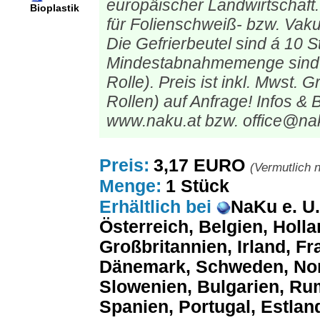
europäischer Landwirtschaft.
Bioplastik
für Folienschweiß- bzw. Vak
Die Gefrierbeutel sind á 10 St
Mindestabnahmemenge sind 5
Rolle). Preis ist inkl. Mwst.
Rollen) auf Anfrage! Infos & 
www.naku.at bzw. office@na
Preis:
3,17 EURO
(Vermutlich n
Menge:
1 Stück
Erhältlich
bei
NaKu e. U
Österreich, Belgien, Holl
Großbritannien, Irland, Fra
Dänemark, Schweden, Nor
Slowenien, Bulgarien, Ru
Spanien, Portugal, Estland